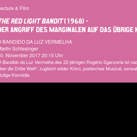
ecture & Film
THE RED LIGHT BANDIT
(1968) –
DER ANGRIFF DES MARGINALEN AUF DAS ÜBRIGE 
O BANDIDO DA LUZ VERMELHA
artin Schlesinger
0. November 2017 20:15 Uhr
 Bandido da Luz Vermelha
des 22-jährigen Rogério Sganzerla ist n
ber die Dritte Welt“: zugleich wilder Krimi, poetisches Musical, sen
lutige Komödie.