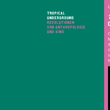
L
TROPICAL
UNDERGROUND
REVOLUTIONEN
VON ANTHROPOLOGIE
UND KINO
M
3
O
ü
b