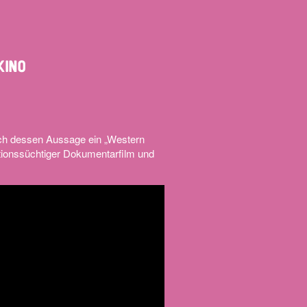
KINO
ach dessen Aussage ein „Western
sationssüchtiger Dokumentarfilm und